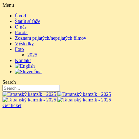
Menu
Úvod
Štatút súťaže
O nás
Porota
Zoznam prijatých/neprijatých filmov
Výsledky
Foto
2025
Kontakt
Search
Get ticket